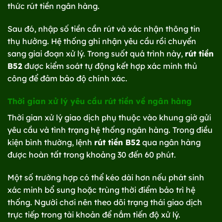
thức rút tiền ngân hàng.
Sau đó, nhập số tiền cần rút và xác nhận thông tin
thụ hưởng. Hệ thống ghi nhận yêu cầu rồi chuyển
sang giai đoạn xử lý. Trong suốt quá trình này,
rút tiền
B52
được kiểm soát tự động kết hợp xác minh thủ
công để đảm bảo độ chính xác.
Thời gian xử lý yêu cầu rút tiền về ngân hàng
Thời gian xử lý giao dịch phụ thuộc vào khung giờ gửi
yêu cầu và tình trạng hệ thống ngân hàng. Trong điều
kiện bình thường, lệnh
rút tiền B52
qua ngân hàng
được hoàn tất trong khoảng 30 đến 60 phút.
Một số trường hợp có thể kéo dài hơn nếu phát sinh
xác minh bổ sung hoặc trùng thời điểm bảo trì hệ
thống. Người chơi nên theo dõi trạng thái giao dịch
trực tiếp trong tài khoản để nắm tiến độ xử lý.