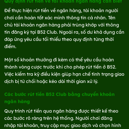
Quy định rút tiền về tài khoản ngân hàng cần biết
Để thực hiện rút tiền về ngân hàng, tài khoản người
chơi cần hoàn tất xác minh thông tin cá nhân. Tên
chủ tài khoản ngân hàng phải trùng khớp với thông
tin đăng ký tại B52 Club. Ngoài ra, số dư khả dụng cần
đáp ứng yêu cầu tối thiểu theo quy định từng thời
điểm.
Một số khoản thưởng đi kèm có thể yêu cầu hoàn
thành vòng cược trước khi cho phép rút tiền ở B52.
Việc kiểm tra kỹ điều kiện giúp hạn chế tình trạng giao
dịch bị từ chối hoặc kéo dài thời gian xử lý.
Các bước rút tiền B52 Club bằng chuyển khoản
ngân hàng
Quy trình rút tiền qua ngân hàng được thiết kế theo
các bước rõ ràng trên hệ thống. Người chơi đăng
nhập tài khoản, truy cập mục giao dịch và chọn hình