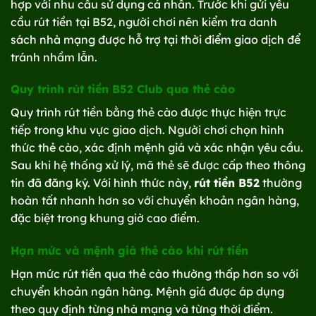
hợp với nhu cầu sử dụng cá nhân. Trước khi gửi yêu
cầu rút tiền tại B52, người chơi nên kiểm tra danh
sách nhà mạng được hỗ trợ tại thời điểm giao dịch để
tránh nhầm lẫn.
Quy trình rút tiền B52 Club qua thẻ cào
Quy trình rút tiền bằng thẻ cào được thực hiện trực
tiếp trong khu vực giao dịch. Người chơi chọn hình
thức thẻ cào, xác định mệnh giá và xác nhận yêu cầu.
Sau khi hệ thống xử lý, mã thẻ sẽ được cấp theo thông
tin đã đăng ký. Với hình thức này,
rút tiền B52
thường
hoàn tất nhanh hơn so với chuyển khoản ngân hàng,
đặc biệt trong khung giờ cao điểm.
Hạn mức và mệnh giá thẻ cào khi rút tiền
Hạn mức rút tiền qua thẻ cào thường thấp hơn so với
chuyển khoản ngân hàng. Mệnh giá được áp dụng
theo quy định từng nhà mạng và từng thời điểm.