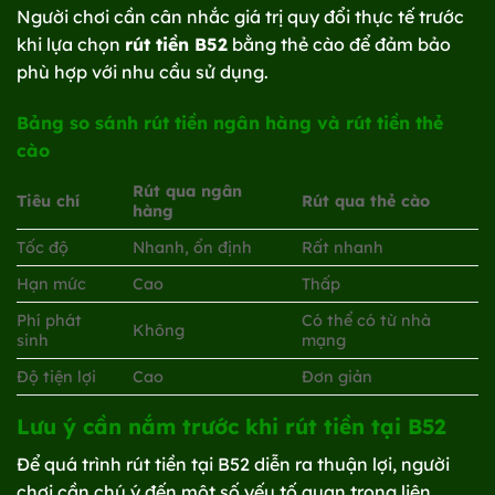
Người chơi cần cân nhắc giá trị quy đổi thực tế trước
khi lựa chọn
rút tiền B52
bằng thẻ cào để đảm bảo
phù hợp với nhu cầu sử dụng.
Bảng so sánh rút tiền ngân hàng và rút tiền thẻ
cào
Rút qua ngân
Tiêu chí
Rút qua thẻ cào
hàng
Tốc độ
Nhanh, ổn định
Rất nhanh
Hạn mức
Cao
Thấp
Phí phát
Có thể có từ nhà
Không
sinh
mạng
Độ tiện lợi
Cao
Đơn giản
Lưu ý cần nắm trước khi rút tiền tại B52
Để quá trình rút tiền tại B52 diễn ra thuận lợi, người
chơi cần chú ý đến một số yếu tố quan trọng liên