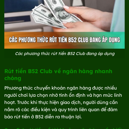
Các phương thức rút tiền B52 Club đang áp dụng
Rút tiền B52 Club về ngân hàng nhanh
chóng
Phương thức chuyển khoản ngân hàng được nhiều
người chơi lựa chọn nhờ tính ổn định và hạn mức linh
hoạt. Trước khi thực hiện giao dịch, người dùng cần
nắm rõ các điều kiện và quy trình liên quan để đảm
bảo rút tiền ở B52 diễn ra thuận lợi.