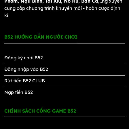
Phỏm, Mậu Binh, Tài Xỉu, Nổ Hũ, Bắn Cá,..
ng xuyên
cung cấp chương trình khuyến mãi - hoàn cược định
kì
B52 HƯỚNG DẪN NGƯỜI CHƠI
Đăng ký chơi B52
Đăng nhập vào B52
Rút tiền B52 CLUB
Nạp tiền B52
CHÍNH SÁCH CỔNG GAME B52