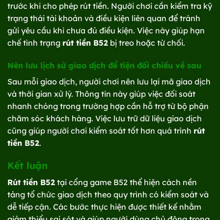
trước khi cho phép rút tiền. Người chơi cần kiểm tra kỹ
trạng thái tài khoản và điều kiện liên quan để tránh
gửi yêu cầu khi chưa đủ điều kiện. Việc này giúp hạn
chế tình trạng
rút tiền B52
bị treo hoặc từ chối.
Nên lưu lịch sử giao dịch để tiện đối chiếu về sau
Sau mỗi giao dịch, người chơi nên lưu lại mã giao dịch
và thời gian xử lý. Thông tin này giúp việc đối soát
nhanh chóng trong trường hợp cần hỗ trợ từ bộ phận
chăm sóc khách hàng. Việc lưu trữ dữ liệu giao dịch
cũng giúp người chơi kiểm soát tốt hơn quá trình
rút
tiền B52
.
Kết luận
Rút tiền B52
tại cổng game B52 thể hiện cách nền
tảng tổ chức giao dịch theo quy trình có kiểm soát và
dễ tiếp cận. Các bước thực hiện được thiết kế nhằm
giảm thiểu sai sót và giúp người dùng chủ động trong